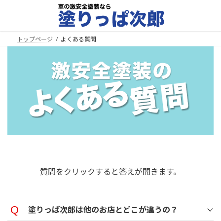
コ
ナ
ン
ビ
テ
ゲ
ン
ー
トップページ
よくある質問
ツ
シ
へ
ョ
ス
ン
キ
に
ッ
移
プ
動
質問をクリックすると答えが開きます。
塗りっぱ次郎は他のお店とどこが違うの？