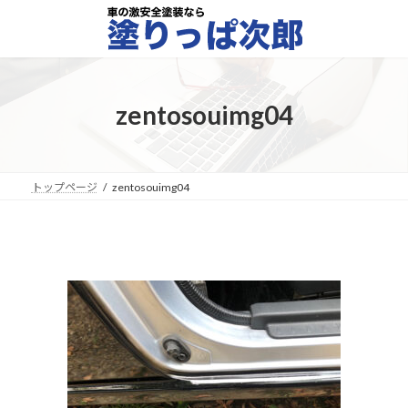
コ
ナ
ン
ビ
テ
ゲ
ン
ー
ツ
シ
へ
ョ
zentosouimg04
ス
ン
キ
に
ッ
移
プ
動
トップページ
zentosouimg04