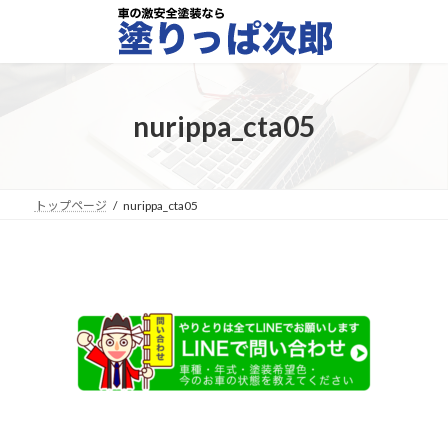
コ
ナ
ン
ビ
テ
ゲ
ン
ー
ツ
シ
へ
ョ
nurippa_cta05
ス
ン
キ
に
ッ
移
プ
動
トップページ
nurippa_cta05